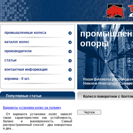
промышленн
промышленные колеса
опоры
каталог колес
производители
статьи
контактная информация
корзина -
0
шт.
Наши филиалы расположены 
Нижнем Новгороде, Самаре, 
Популярные статьи
Колесо поворотное с болт
Варианты установки колес на тележку
Чертеж
От варианта установки колес зависят
такие характеристики как устойчивость,
баланс и маневренность. Самый
распространенный способ - два поворотных
и два...