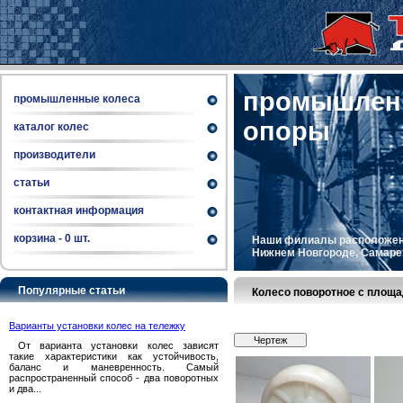
промышленн
промышленные колеса
опоры
каталог колес
производители
статьи
контактная информация
корзина -
0
шт.
Наши филиалы расположены 
Нижнем Новгороде, Самаре, 
Популярные статьи
Колесо поворотное с площ
Варианты установки колес на тележку
Чертеж
От варианта установки колес зависят
такие характеристики как устойчивость,
баланс и маневренность. Самый
распространенный способ - два поворотных
и два...