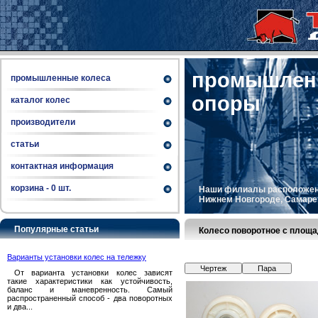
промышленн
промышленные колеса
опоры
каталог колес
производители
статьи
контактная информация
корзина -
0
шт.
Наши филиалы расположены 
Нижнем Новгороде, Самаре, 
Популярные статьи
Колесо поворотное с площ
Варианты установки колес на тележку
Чертеж
Пара
От варианта установки колес зависят
такие характеристики как устойчивость,
баланс и маневренность. Самый
распространенный способ - два поворотных
и два...