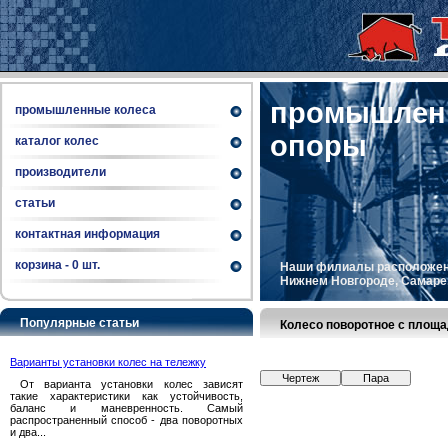
промышленн
промышленные колеса
опоры
каталог колес
производители
статьи
контактная информация
корзина -
0
шт.
Наши филиалы расположены 
Нижнем Новгороде, Самаре, 
Популярные статьи
Колесо поворотное с площ
Варианты установки колес на тележку
Чертеж
Пара
От варианта установки колес зависят
такие характеристики как устойчивость,
баланс и маневренность. Самый
распространенный способ - два поворотных
и два...