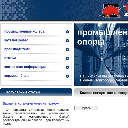
промышленн
промышленные колеса
опоры
каталог колес
производители
статьи
контактная информация
корзина -
0
шт.
Наши филиалы расположены 
Нижнем Новгороде, Самаре, 
Популярные статьи
Колесо поворотное с площ
Варианты установки колес на тележку
Чертеж
От варианта установки колес зависят
такие характеристики как устойчивость,
баланс и маневренность. Самый
распространенный способ - два поворотных
и два...